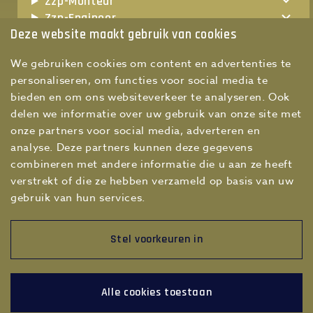
Zzp-Monteur
Zzp-Engineer
Deze website maakt gebruik van cookies
Zzp-Werkvoorbereider
Zzp-Teamleider technische dienst
We gebruiken cookies om content en advertenties te
Zzp-Maintenance manager
personaliseren, om functies voor social media te
Zzp-Hoofd technische dienst
bieden en om ons websiteverkeer te analyseren. Ook
delen we informatie over uw gebruik van onze site met
onze partners voor social media, adverteren en
analyse. Deze partners kunnen deze gegevens
combineren met andere informatie die u aan ze heeft
verstrekt of die ze hebben verzameld op basis van uw
gebruik van hun services.
Stel voorkeuren in
© 2026 Special Ops
ZZP-monteur
Alle cookies toestaan
ZZP-monteur vacatures
Disclaimer
Privacy
Contact