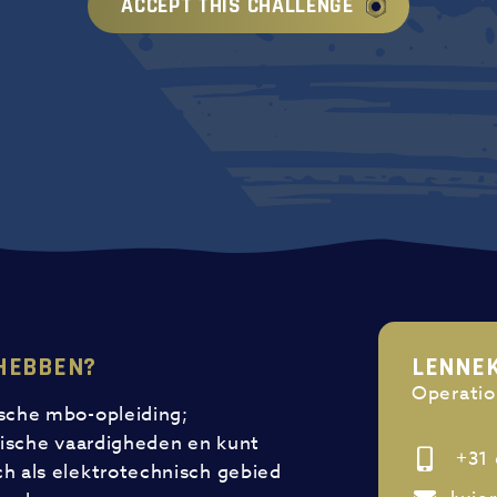
ACCEPT THIS CHALLENGE
 HEBBEN?
LENNE
Operatio
sche mbo-opleiding;
tische vaardigheden en kunt
+31 
h als elektrotechnisch gebied