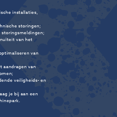
sche installaties,
hnische storingen;
 storingsmeldingen;
uïteit van het
 optimaliseren van
et aandragen van
komen;
ende veiligheids- en
ag je bij aan een
hinepark.