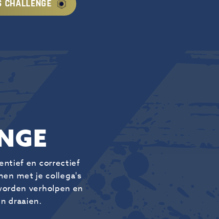
S CHALLENGE
ENGE
entief en correctief
men met je collega's
 worden verholpen en
n draaien.