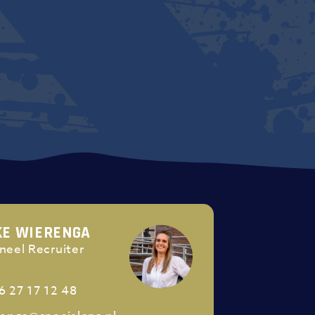
KE WIERENGA
neel Recruiter
6 27 17 12 48