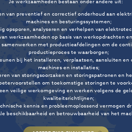
Je werkzaamheden bestaan onder andere uit:
n van preventief en correctief onderhoud aan elektri
machines en besturingssystemen;
ig opsporen, analyseren en verhelpen van elektrotec
 van werkzaamheden op basis van werkopdrachten en
 samenwerken met productieafdelingen om de contin
productieproces te waarborgen;
unen bij het installeren, verplaatsen, aansluiten en
machines en installaties;
eren van storingsoorzaken en storingspatronen en h
betervoorstellen om toekomstige storingen te voor
 een veilige werkomgeving en werken volgens de geld
kwaliteitsrichtlijnen;
chnische kennis en probleemoplossend vermogen dra
le beschikbaarheid en betrouwbaarheid van het mac