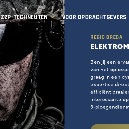
 ZZP-TECHNEUTEN
VOOR OPDRACHTGEVERS
REGIO BREDA
ELEKTROM
Ben jij een erv
van het oplosse
graag in een d
expertise direc
efficiënt draa
interessante op
3-ploegendiens