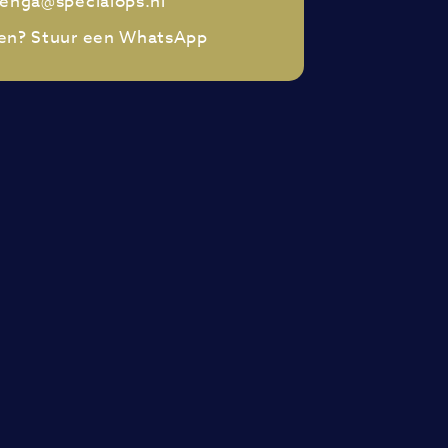
renga@specialops.nl
en? Stuur een WhatsApp