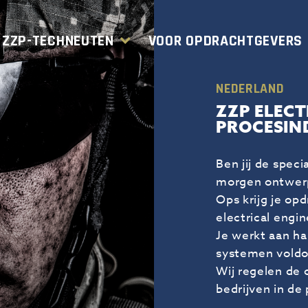
 ZZP-TECHNEUTEN
VOOR OPDRACHTGEVERS
NEDERLAND
ZZP ELECT
PROCESIN
Ben jij de speci
morgen ontwerp
Ops krijg je op
electrical engi
Je werkt aan ha
systemen voldo
Wij regelen de 
bedrijven in de