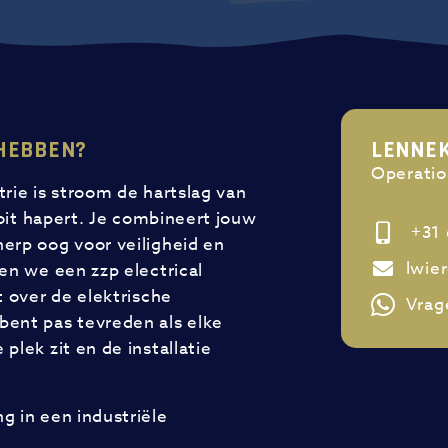
 HEBBEN?
LENNE
Operatio
rie is stroom de hartslag van
ooit hapert. Je combineert jouw
+31 
erp oog voor veiligheid en
lwie
en we een zzp electrical
t over de elektrische
Vrag
bent pas tevreden als elke
plek zit en de installatie
ng in een industriële