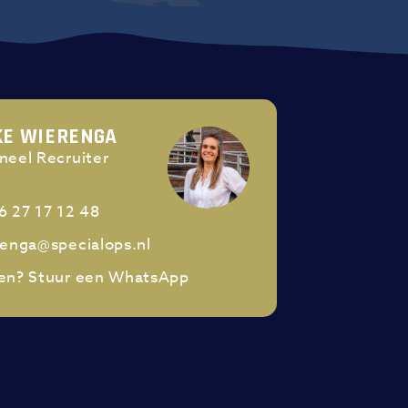
KE WIERENGA
neel Recruiter
6 27 17 12 48
renga@specialops.nl
en? Stuur een WhatsApp