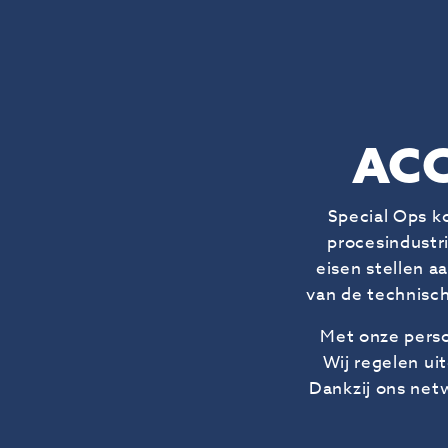
ACC
Special Ops k
procesindustri
eisen stellen a
van de technisch
Met onze persoo
Wij regelen ui
Dankzij ons netw