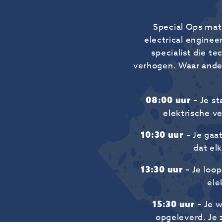
Special Ops mat
electrical enginee
specialist die t
verhogen. Waar andere
08:00 uur
– Je s
elektrische v
10:30 uur
– Je gaa
dat el
13:30 uur
– Je loop
ele
15:30 uur
– Je w
opgeleverd. Je 