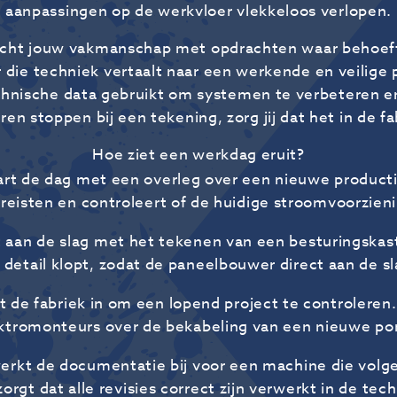
aanpassingen op de werkvloer vlekkeloos verlopen.
cht jouw vakmanschap met opdrachten waar behoeft
r die techniek vertaalt naar een werkende en veilige p
echnische data gebruikt om systemen te verbeteren en
n stoppen bij een tekening, zorg jij dat het in de f
Hoe ziet een werkdag eruit?
tart de dag met een overleg over een nieuwe productie
ereisten en controleert of de huidige stroomvoorzieni
t aan de slag met het tekenen van een besturingskast
k detail klopt, zodat de paneelbouwer direct aan de sl
t de fabriek in om een lopend project te controleren
ktromonteurs over de bekabeling van een nieuwe p
erkt de documentatie bij voor een machine die vol
zorgt dat alle revisies correct zijn verwerkt in de te