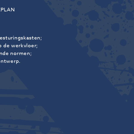
 EPLAN
esturingskasten;
p de werkvloer;
ende normen;
ontwerp.