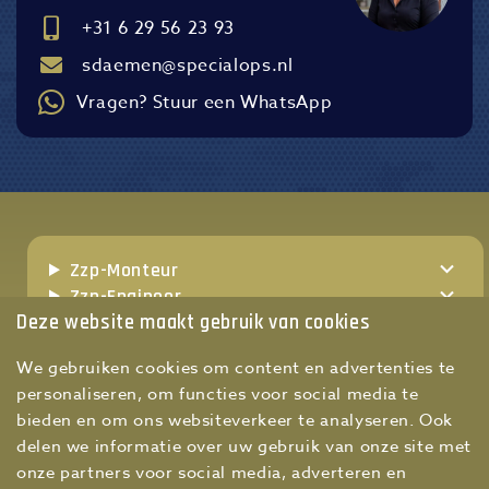
+31 6 29 56 23 93
sdaemen@specialops.nl
Vragen? Stuur een WhatsApp
Zzp-Monteur
Zzp-Engineer
Deze website maakt gebruik van cookies
Zzp-Werkvoorbereider
Zzp-Teamleider technische dienst
We gebruiken cookies om content en advertenties te
Zzp-Maintenance manager
personaliseren, om functies voor social media te
Zzp-Hoofd technische dienst
bieden en om ons websiteverkeer te analyseren. Ook
delen we informatie over uw gebruik van onze site met
onze partners voor social media, adverteren en