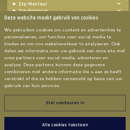
Zzp-Monteur
Zzp-Engineer
Deze website maakt gebruik van cookies
Zzp-Werkvoorbereider
Zzp-Teamleider technische dienst
We gebruiken cookies om content en advertenties te
Zzp-Maintenance manager
personaliseren, om functies voor social media te
Zzp-Hoofd technische dienst
bieden en om ons websiteverkeer te analyseren. Ook
delen we informatie over uw gebruik van onze site met
onze partners voor social media, adverteren en
analyse. Deze partners kunnen deze gegevens
combineren met andere informatie die u aan ze heeft
verstrekt of die ze hebben verzameld op basis van uw
gebruik van hun services.
Stel voorkeuren in
© 2026 Special Ops
ZZP-monteur
Alle cookies toestaan
ZZP-monteur vacatures
Disclaimer
Privacy
Contact
Zoekopdracht wijzigen